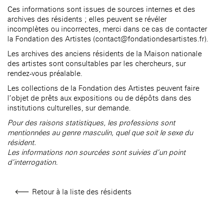
âge, à la
Maison nationale
Rotonde Balzac de l’Hôtel
Ces informations sont issues de sources internes et des
(EHPAD)
des artistes
Salomon de Rothschild
Accueil de
archives des résidents ; elles peuvent se révéler
Fondation 
Jardin public de l’Hôtel
incomplètes ou incorrectes, merci dans ce cas de contacter
Salomon de Rothschild
la Fondation des Artistes (contact@fondationdesartistes.fr).
Les archives des anciens résidents de la Maison nationale
des artistes sont consultables par les chercheurs, sur
rendez-vous préalable.
Les collections de la Fondation des Artistes peuvent faire
l’objet de prêts aux expositions ou de dépôts dans des
institutions culturelles, sur demande.
Pour des raisons statistiques, les professions sont
mentionnées au genre masculin, quel que soit le sexe du
résident.
Les informations non sourcées sont suivies d’un point
d’interrogation.
Retour à la liste des résidents