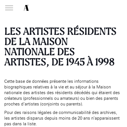
MABA
Mais
natio
LES ARTISTES RÉSIDENTS
des a
DE LA MAISON
NATIONALE DES
PRÉSENTATION
MISSIONS
VISITEZ
Présentati
Présentation de la
Soutenir les écoles d’art
ARTISTES, DE 1945 À 1998
À NOGENT-SUR-MARNE
Exposition
Fondation des Artistes
Présentati
Aider à la production
Exposition
Équipe
d’oeuvres d’art
MABA
Exposition
Événemen
Histoire de la Fondation
Attribuer des ateliers
Maison nationale
Exposition
Cette base de données présente les informations
, EHPAD
des Artistes
des artistes
Infos prat
Diffuser dans son centre
biographiques relatives à la vie et au séjour à la Maison
Événement
Bibliothèque
Patrimoine
d’art, la
MABA
nationale des artistes des résidents décédés qui étaient des
Smith-Lesouëf
Publics d
créateurs (professionnels ou amateurs) ou bien des parents
Promouvoir la scène
Parc
française à l’international
proches d’artistes (conjoints ou parents).
Infos prat
Produire, dans la résidence
Pour des raisons légales de communicabilité des archives,
Accueil de
de
À PARIS
Moly-Sabata
les artistes disparus depuis moins de 20 ans n’apparaissent
Fondation 
pas dans la liste.
Accompagner le grand
Cabinet de curiosité et