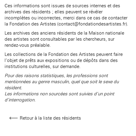
âge, à la
Maison nationale
Rotonde Balzac de l’Hôtel
Ces informations sont issues de sources internes et des
(EHPAD)
des artistes
Salomon de Rothschild
Accueil de
archives des résidents ; elles peuvent se révéler
Fondation 
Jardin public de l’Hôtel
incomplètes ou incorrectes, merci dans ce cas de contacter
Salomon de Rothschild
la Fondation des Artistes (contact@fondationdesartistes.fr).
Les archives des anciens résidents de la Maison nationale
des artistes sont consultables par les chercheurs, sur
rendez-vous préalable.
Les collections de la Fondation des Artistes peuvent faire
l’objet de prêts aux expositions ou de dépôts dans des
institutions culturelles, sur demande.
Pour des raisons statistiques, les professions sont
mentionnées au genre masculin, quel que soit le sexe du
résident.
Les informations non sourcées sont suivies d’un point
d’interrogation.
Retour à la liste des résidents