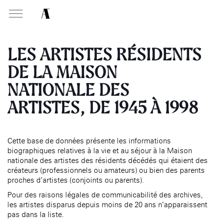
MABA
Mais
natio
LES ARTISTES RÉSIDENTS
des a
DE LA MAISON
NATIONALE DES
PRÉSENTATION
MISSIONS
VISITEZ
Présentati
Présentation de la
Soutenir les écoles d’art
ARTISTES, DE 1945 À 1998
À NOGENT-SUR-MARNE
Exposition
Fondation des Artistes
Présentati
Aider à la production
Exposition
Équipe
d’oeuvres d’art
MABA
Exposition
Événemen
Histoire de la Fondation
Attribuer des ateliers
Maison nationale
Exposition
Cette base de données présente les informations
, EHPAD
des Artistes
des artistes
Infos prat
Diffuser dans son centre
biographiques relatives à la vie et au séjour à la Maison
Événement
Bibliothèque
Patrimoine
d’art, la
MABA
nationale des artistes des résidents décédés qui étaient des
Smith-Lesouëf
Publics d
créateurs (professionnels ou amateurs) ou bien des parents
Promouvoir la scène
Parc
française à l’international
proches d’artistes (conjoints ou parents).
Infos prat
Produire, dans la résidence
Pour des raisons légales de communicabilité des archives,
Accueil de
de
À PARIS
Moly-Sabata
les artistes disparus depuis moins de 20 ans n’apparaissent
Fondation 
pas dans la liste.
Accompagner le grand
Cabinet de curiosité et