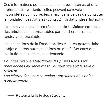
âge, à la
Maison nationale
Rotonde Balzac de l’Hôtel
Ces informations sont issues de sources internes et des
(EHPAD)
des artistes
Salomon de Rothschild
Accueil de
archives des résidents ; elles peuvent se révéler
Fondation 
Jardin public de l’Hôtel
incomplètes ou incorrectes, merci dans ce cas de contacter
Salomon de Rothschild
la Fondation des Artistes (contact@fondationdesartistes.fr).
Les archives des anciens résidents de la Maison nationale
des artistes sont consultables par les chercheurs, sur
rendez-vous préalable.
Les collections de la Fondation des Artistes peuvent faire
l’objet de prêts aux expositions ou de dépôts dans des
institutions culturelles, sur demande.
Pour des raisons statistiques, les professions sont
mentionnées au genre masculin, quel que soit le sexe du
résident.
Les informations non sourcées sont suivies d’un point
d’interrogation.
Retour à la liste des résidents