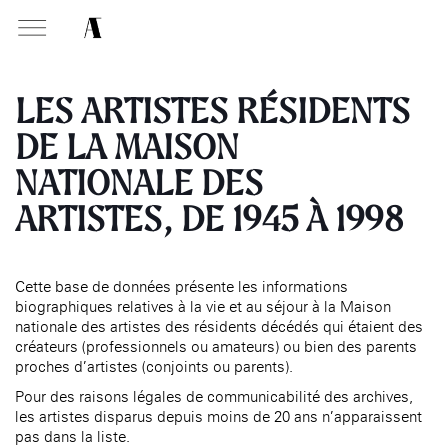
MABA
Mais
natio
LES ARTISTES RÉSIDENTS
des a
DE LA MAISON
NATIONALE DES
PRÉSENTATION
MISSIONS
VISITEZ
Présentati
Présentation de la
Soutenir les écoles d’art
ARTISTES, DE 1945 À 1998
À NOGENT-SUR-MARNE
Exposition
Fondation des Artistes
Présentati
Aider à la production
Exposition
Équipe
d’oeuvres d’art
MABA
Exposition
Événemen
Histoire de la Fondation
Attribuer des ateliers
Maison nationale
Exposition
Cette base de données présente les informations
, EHPAD
des Artistes
des artistes
Infos prat
Diffuser dans son centre
biographiques relatives à la vie et au séjour à la Maison
Événement
Bibliothèque
Patrimoine
d’art, la
MABA
nationale des artistes des résidents décédés qui étaient des
Smith-Lesouëf
Publics d
créateurs (professionnels ou amateurs) ou bien des parents
Promouvoir la scène
Parc
française à l’international
proches d’artistes (conjoints ou parents).
Infos prat
Produire, dans la résidence
Pour des raisons légales de communicabilité des archives,
Accueil de
de
À PARIS
Moly-Sabata
les artistes disparus depuis moins de 20 ans n’apparaissent
Fondation 
pas dans la liste.
Accompagner le grand
Cabinet de curiosité et