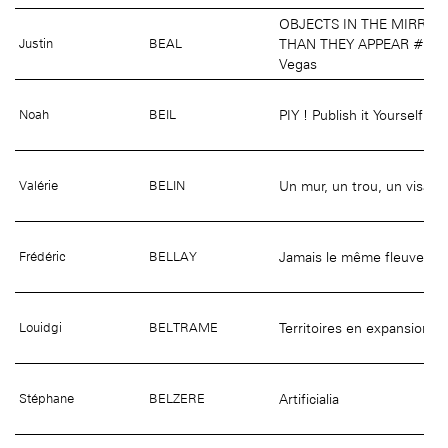
OBJECTS IN THE MIRROR
THAN THEY APPEAR #4 Fr
Justin
BEAL
Vegas
PIY ! Publish it Yourself
Noah
BEIL
Un mur, un trou, un visage
Valérie
BELIN
Jamais le même fleuve
Frédéric
BELLAY
Territoires en expansion
Louidgi
BELTRAME
Artificialia
Stéphane
BELZERE