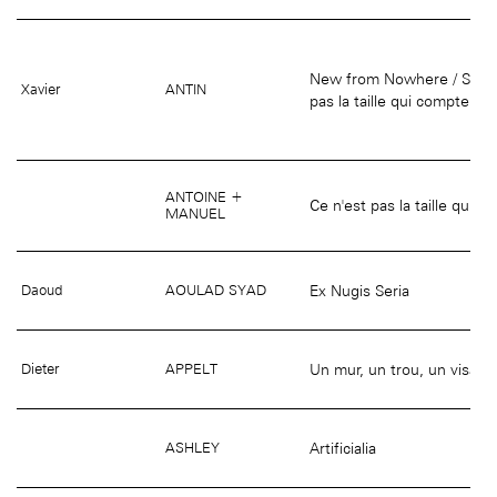
New from Nowhere / Sur le 
Xavier
ANTIN
pas la taille qui compte
ANTOINE +
Ce n'est pas la taille qui c
MANUEL
Ex Nugis Seria
Daoud
AOULAD SYAD
Un mur, un trou, un visage
Dieter
APPELT
Artificialia
ASHLEY