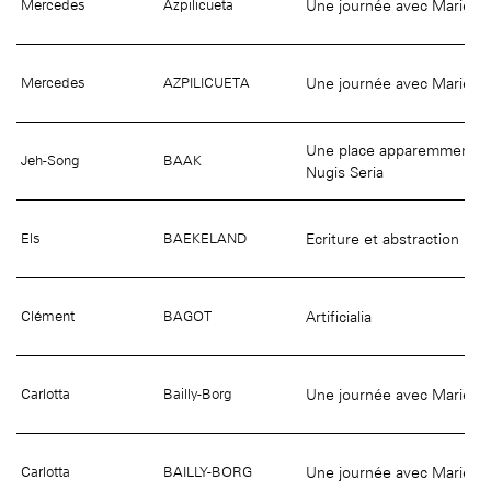
Une journée avec Marie Vas
Mercedes
Azpilicueta
Une journée avec Marie Vas
Mercedes
AZPILICUETA
Une place apparemment ino
Jeh-Song
BAAK
Nugis Seria
Ecriture et abstraction
Els
BAEKELAND
Artificialia
Clément
BAGOT
Une journée avec Marie Vas
Carlotta
Bailly-Borg
Une journée avec Marie Vas
Carlotta
BAILLY-BORG