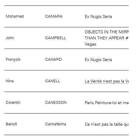
Ex Nugis Seria
Mohamed
CAMARA
OBJECTS IN THE MIRROR
THAN THEY APPEAR #4 Fr
John
CAMPBELL
Vegas
Ex Nugis Seria
François
CANARD
La Vérité n'est pas la Vérit
Nina
CANELL
Paris Peinture-Ici et maint
Corentin
CANESSON
Ce n’est pas la taille qui 
Benoît
Cannaferina