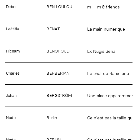
m + m & friends
Didier
BEN LOULOU
La main numérique
Laëtitia
BENAT
Ex Nugis Seria
Hicham
BENOHOUD
Le chat de Barcelone
Charles
BERBERIAN
Une place apparemment in
Johan
BERGSTRÖM
Ce n’est pas la taille qui 
Node
Berlin
Ce n’est pas la taille qui 
Node
BERLIN