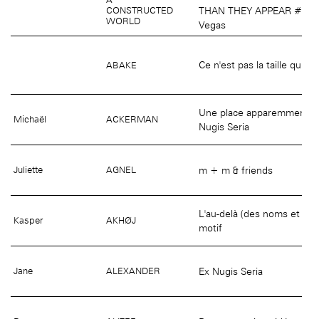
âge, à la
Maison nationale
THAN THEY APPEAR #4 Fr
CONSTRUCTED
(EHPAD)
des artistes
WORLD
Vegas
Ce n'est pas la taille qui c
ABAKE
Une place apparemment ino
Michaël
ACKERMAN
Nugis Seria
m + m & friends
Juliette
AGNEL
L'au-delà (des noms et des
Kasper
AKHØJ
motif
Ex Nugis Seria
Jane
ALEXANDER