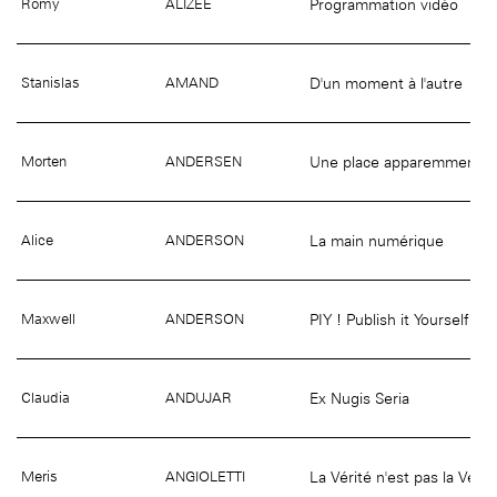
Programmation vidéo
Romy
ALIZEE
D'un moment à l'autre
Stanislas
AMAND
Une place apparemment in
Morten
ANDERSEN
La main numérique
Alice
ANDERSON
PIY ! Publish it Yourself
Maxwell
ANDERSON
Ex Nugis Seria
Claudia
ANDUJAR
La Vérité n'est pas la Vérit
Meris
ANGIOLETTI